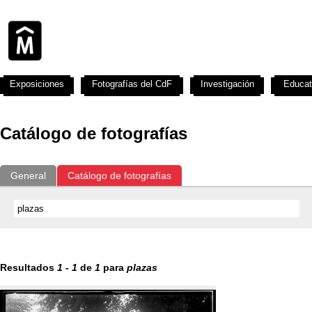
Exposiciones
Fotografías del CdF
Investigación
Educat
Catálogo de fotografías
General
Catálogo de fotografías
Resultados
1
-
1
de
1
para
plazas