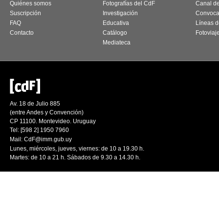
Quiénes somos
Fotografías del CdF
Canal d
Suscripción
Investigación
Convoca
FAQ
Educativa
Líneas d
Contacto
Catálogo
Fotoviaj
Mediateca
Av. 18 de Julio 885
(entre Andes y Convención)
CP 11100. Montevideo. Uruguay
Tel: [598 2] 1950 7960
Mail:
CdF@imm.gub.uy
Lunes, miércoles, jueves, viernes: de 10 a 19.30 h.
Martes: de 10 a 21 h. Sábados de 9.30 a 14.30 h.