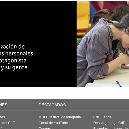
NES
DESTACADOS
nes
MUFF, festival de fotografía
CdF Tienda
as del CdF
Canal de YouTube
Descargar logo CdF
ión
Convocatorias
Escuelas de fotografía