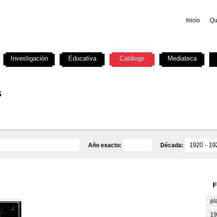
Inicio
Qu
Investigación
Educativa
Catálogo
Mediateca
s
Año exacto:
Década:
F
pl
19