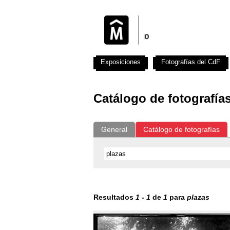
Exposiciones
Fotografías del CdF
Catálogo de fotografía
General
Catálogo de fotografías
Resultados
1
-
1
de
1
para
plazas