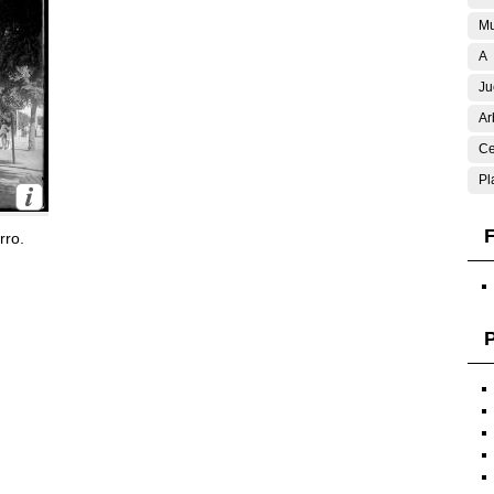
Mu
A
Ju
Ar
Ce
Pl
F
rro.
P