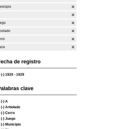
nicipio
ego
bolado
rro
aza
echa de registro
(-)
1920 - 1929
alabras clave
(-)
A
(-)
Arbolado
(-)
Cerro
(-)
Juego
(-)
Municipio