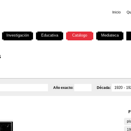
Inicio
Qu
Investigación
Educativa
Catálogo
Mediateca
s
Año exacto:
Década:
F
pl
19