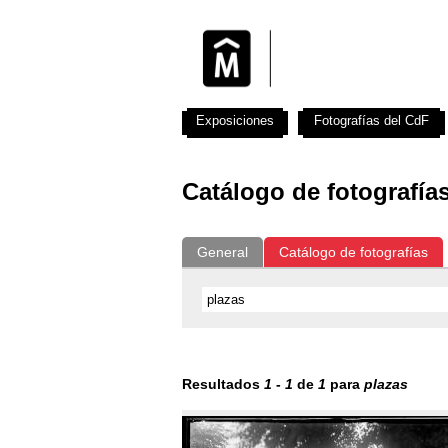
Exposiciones
Fotografías del CdF
Catálogo de fotografía
General
Catálogo de fotografías
Resultados
1
-
1
de
1
para
plazas