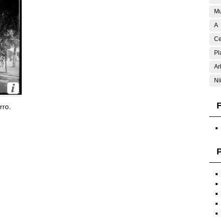
Mu
A
Ce
Pl
Ar
Ni
F
rro.
P