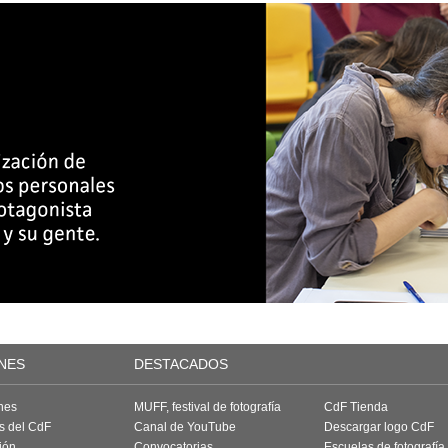
NES
DESTACADOS
nes
MUFF, festival de fotografía
CdF Tienda
as del CdF
Canal de YouTube
Descargar logo CdF
ión
Convocatorias
Escuelas de fotografía