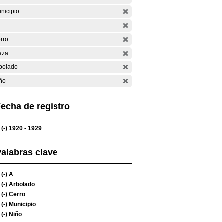
nicipio
rro
aza
bolado
ño
echa de registro
(-)
1920 - 1929
alabras clave
(-)
A
(-)
Arbolado
(-)
Cerro
(-)
Municipio
(-)
Niño