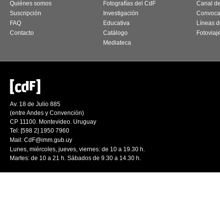
Quiénes somos
Fotografías del CdF
Canal d
Suscripción
Investigación
Convoca
FAQ
Educativa
Líneas d
Contacto
Catálogo
Fotoviaj
Mediateca
Av. 18 de Julio 885
(entre Andes y Convención)
CP 11100. Montevideo. Uruguay
Tel: [598 2] 1950 7960
Mail:
CdF@imm.gub.uy
Lunes, miércoles, jueves, viernes: de 10 a 19.30 h.
Martes: de 10 a 21 h. Sábados de 9.30 a 14.30 h.