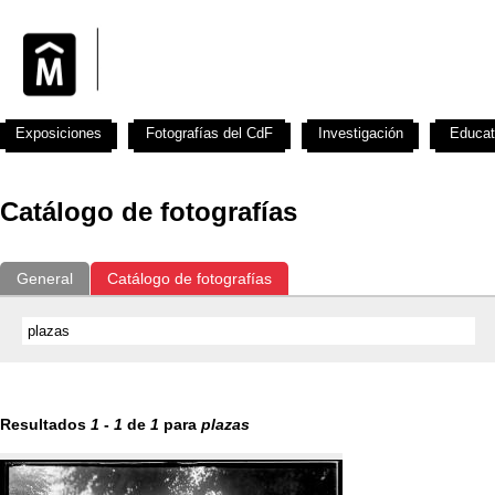
Exposiciones
Fotografías del CdF
Investigación
Educat
Catálogo de fotografías
General
Catálogo de fotografías
Resultados
1
-
1
de
1
para
plazas