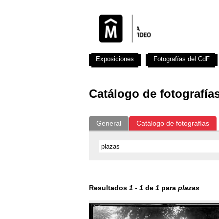
Exposiciones
Fotografías del CdF
Catálogo de fotografía
General
Catálogo de fotografías
Resultados
1
-
1
de
1
para
plazas