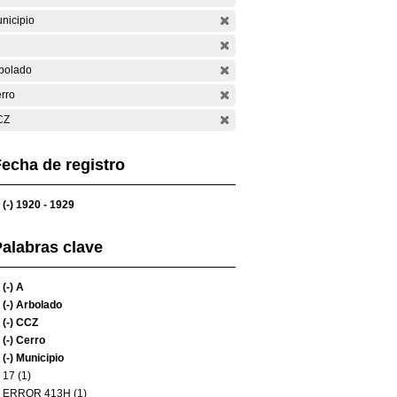
nicipio
bolado
rro
CZ
echa de registro
(-)
1920 - 1929
alabras clave
(-)
A
(-)
Arbolado
(-)
CCZ
(-)
Cerro
(-)
Municipio
17 (1)
ERROR 413H (1)