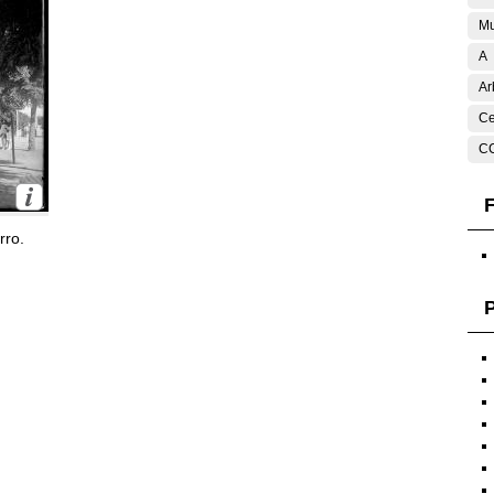
Mu
A
Ar
Ce
C
F
rro.
P