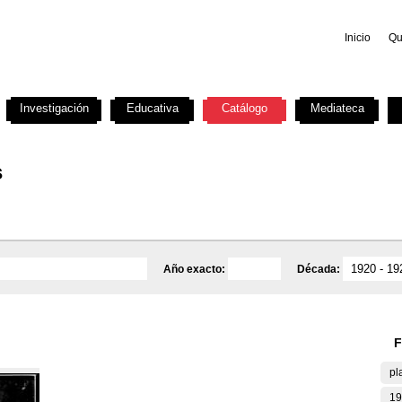
Inicio
Qu
Investigación
Educativa
Catálogo
Mediateca
s
Año exacto:
Década:
F
pl
19