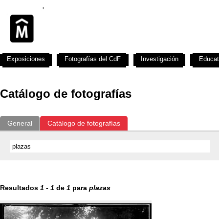
Exposiciones
Fotografías del CdF
Investigación
Educat
Catálogo de fotografías
General
Catálogo de fotografías
Resultados
1
-
1
de
1
para
plazas