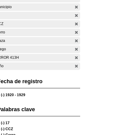
nicipio
CZ
rro
aza
ego
RROR 413H
ño
echa de registro
(-)
1920 - 1929
alabras clave
(-)
17
(-)
CCZ