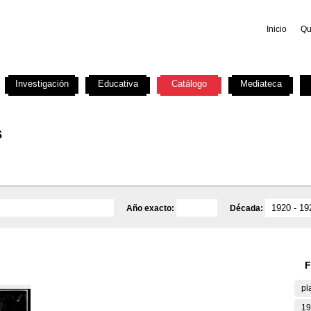
Inicio
Qu
Investigación
Educativa
Catálogo
Mediateca
s
Año exacto:
Década:
F
pl
19