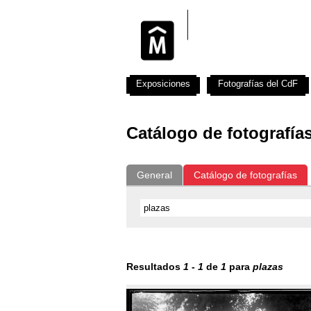
Exposiciones
Fotografías del CdF
Catálogo de fotografía
General
Catálogo de fotografías
Resultados
1
-
1
de
1
para
plazas