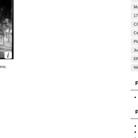
Mu
17
C
Ce
Pl
Ju
E
rro.
Ni
F
P