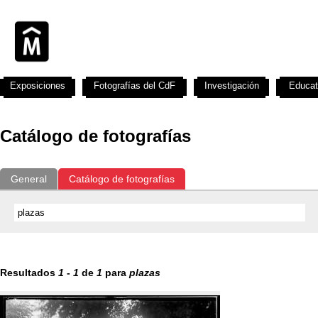
Exposiciones
Fotografías del CdF
Investigación
Educat
Catálogo de fotografías
General
Catálogo de fotografías
Resultados
1
-
1
de
1
para
plazas