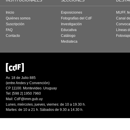
INSTITUCIONALES
SECCIONES
DESTA
Inicio
Exposiciones
MUFF, fes
Quiénes somos
Fotografías del CdF
Canal d
Suscripción
Investigación
Convoca
FAQ
Educativa
Líneas d
Contacto
Catálogo
Fotoviaj
Mediateca
Av. 18 de Julio 885
(entre Andes y Convención)
CP 11100. Montevideo. Uruguay
Tel: [598 2] 1950 7960
Mail:
CdF@imm.gub.uy
Lunes, miércoles, jueves, viernes: de 10 a 19.30 h.
Martes: de 10 a 21 h. Sábados de 9.30 a 14.30 h.