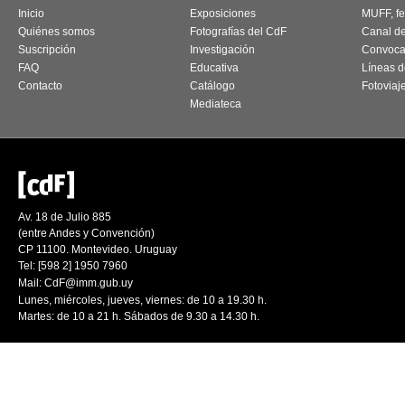
Inicio
Exposiciones
MUFF, fes
Quiénes somos
Fotografías del CdF
Canal d
Suscripción
Investigación
Convoca
FAQ
Educativa
Líneas d
Contacto
Catálogo
Fotoviaj
Mediateca
Av. 18 de Julio 885
(entre Andes y Convención)
CP 11100. Montevideo. Uruguay
Tel: [598 2] 1950 7960
Mail:
CdF@imm.gub.uy
Lunes, miércoles, jueves, viernes: de 10 a 19.30 h.
Martes: de 10 a 21 h. Sábados de 9.30 a 14.30 h.