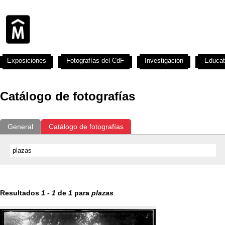
Exposiciones
Fotografías del CdF
Investigación
Educat
Catálogo de fotografías
General
Catálogo de fotografías
Resultados
1
-
1
de
1
para
plazas