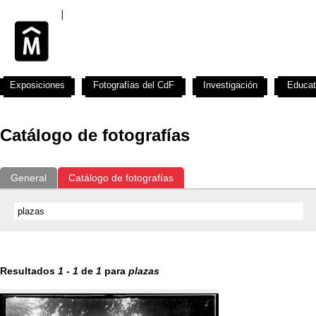
Exposiciones
Fotografías del CdF
Investigación
Educat
Catálogo de fotografías
General
Catálogo de fotografías
Resultados
1
-
1
de
1
para
plazas