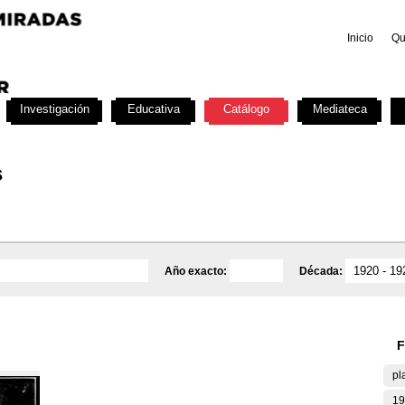
Inicio
Qu
Investigación
Educativa
Catálogo
Mediateca
s
Año exacto:
Década:
F
pl
19