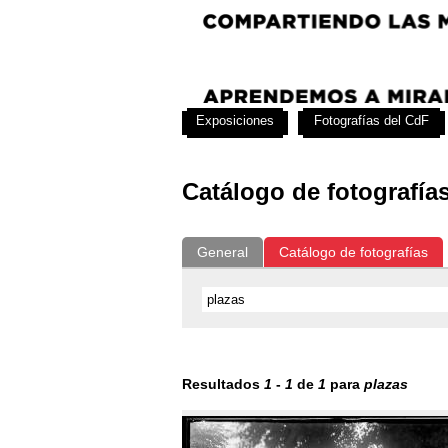
Exposiciones
Fotografías del CdF
Catálogo de fotografía
General
Catálogo de fotografías
Resultados
1
-
1
de
1
para
plazas