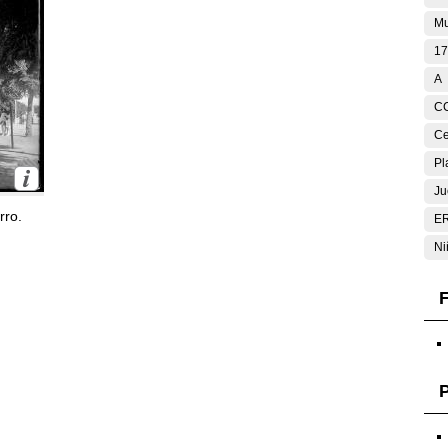
Mu
17
A
C
Ce
Pl
Ju
rro.
E
Ni
F
P