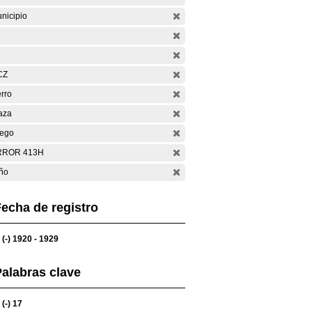
nicipio
CZ
rro
aza
ego
RROR 413H
ño
echa de registro
(-)
1920 - 1929
alabras clave
(-)
17