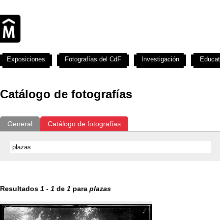
Exposiciones
Fotografías del CdF
Investigación
Educat
Catálogo de fotografías
General
Catálogo de fotografías
Resultados
1
-
1
de
1
para
plazas