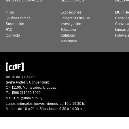
INSTITUCIONALES
SECCIONES
DESTA
Inicio
Exposiciones
MUFF, fes
Quiénes somos
Fotografías del CdF
Canal d
Suscripción
Investigación
Convoca
FAQ
Educativa
Líneas d
Contacto
Catálogo
Fotoviaj
Mediateca
Av. 18 de Julio 885
(entre Andes y Convención)
CP 11100. Montevideo. Uruguay
Tel: [598 2] 1950 7960
Mail:
CdF@imm.gub.uy
Lunes, miércoles, jueves, viernes: de 10 a 19.30 h.
Martes: de 10 a 21 h. Sábados de 9.30 a 14.30 h.