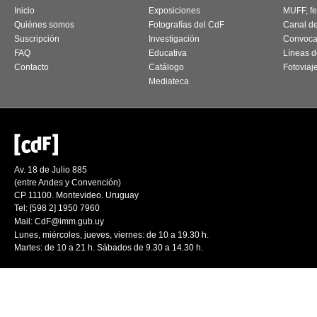
Inicio
Exposiciones
MUFF, fes
Quiénes somos
Fotografías del CdF
Canal d
Suscripción
Investigación
Convoca
FAQ
Educativa
Líneas d
Contacto
Catálogo
Fotoviaj
Mediateca
Av. 18 de Julio 885
(entre Andes y Convención)
CP 11100. Montevideo. Uruguay
Tel: [598 2] 1950 7960
Mail:
CdF@imm.gub.uy
Lunes, miércoles, jueves, viernes: de 10 a 19.30 h.
Martes: de 10 a 21 h. Sábados de 9.30 a 14.30 h.