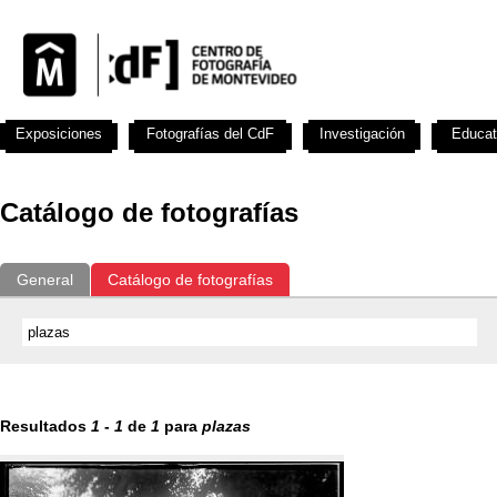
Exposiciones
Fotografías del CdF
Investigación
Educat
Catálogo de fotografías
General
Catálogo de fotografías
Resultados
1
-
1
de
1
para
plazas