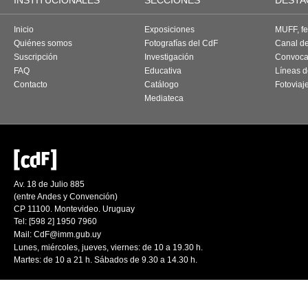
INSTITUCIONALES
SECCIONES
DESTA
Inicio
Exposiciones
MUFF, fes
Quiénes somos
Fotografías del CdF
Canal d
Suscripción
Investigación
Convoca
FAQ
Educativa
Líneas d
Contacto
Catálogo
Fotoviaj
Mediateca
Av. 18 de Julio 885
(entre Andes y Convención)
CP 11100. Montevideo. Uruguay
Tel: [598 2] 1950 7960
Mail:
CdF@imm.gub.uy
Lunes, miércoles, jueves, viernes: de 10 a 19.30 h.
Martes: de 10 a 21 h. Sábados de 9.30 a 14.30 h.