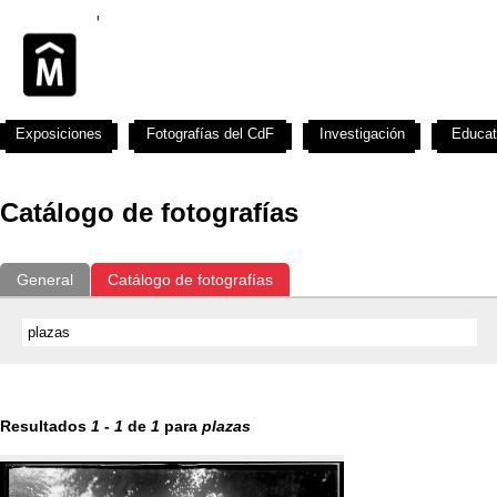
Exposiciones
Fotografías del CdF
Investigación
Educat
Catálogo de fotografías
General
Catálogo de fotografías
Resultados
1
-
1
de
1
para
plazas