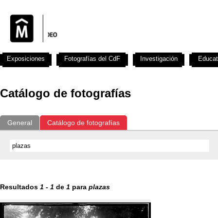
Exposiciones
Fotografías del CdF
Investigación
Educat
Catálogo de fotografías
General
Catálogo de fotografías
Resultados
1
-
1
de
1
para
plazas