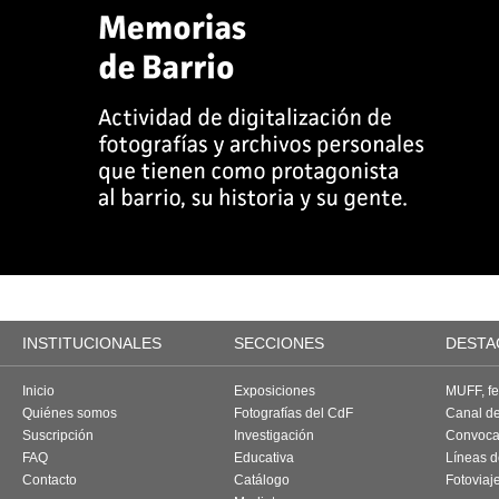
INSTITUCIONALES
SECCIONES
DESTA
Inicio
Exposiciones
MUFF, fes
Quiénes somos
Fotografías del CdF
Canal d
Suscripción
Investigación
Convoca
FAQ
Educativa
Líneas d
Contacto
Catálogo
Fotoviaj