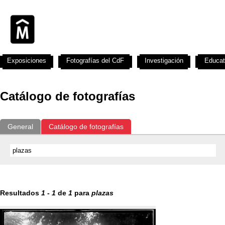
Exposiciones
Fotografías del CdF
Investigación
Educat
Catálogo de fotografías
General
Catálogo de fotografías
Resultados
1
-
1
de
1
para
plazas