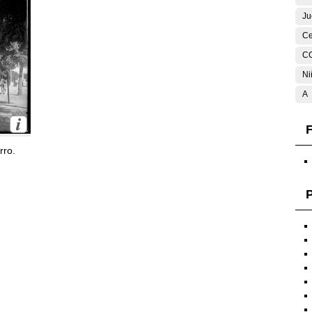
Ju
Ce
C
Ni
A
F
rro.
P