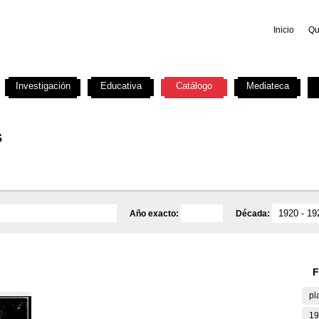
Inicio
Qu
Investigación
Educativa
Catálogo
Mediateca
s
Año exacto:
Década:
F
pl
19