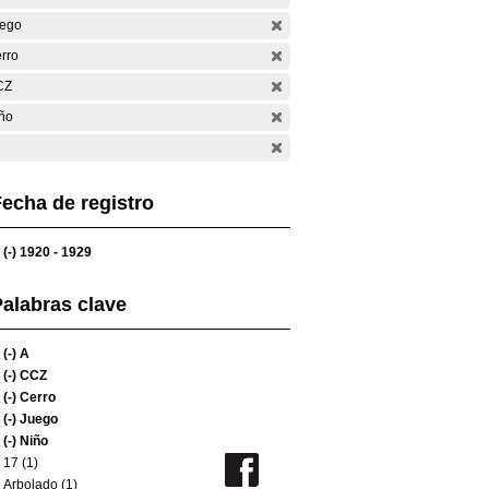
ego
rro
CZ
ño
echa de registro
(-)
1920 - 1929
alabras clave
(-)
A
(-)
CCZ
(-)
Cerro
(-)
Juego
(-)
Niño
17 (1)
Arbolado (1)