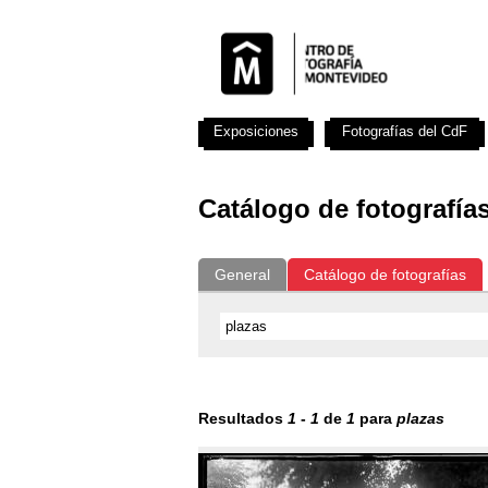
Exposiciones
Fotografías del CdF
Catálogo de fotografía
General
Catálogo de fotografías
Resultados
1
-
1
de
1
para
plazas