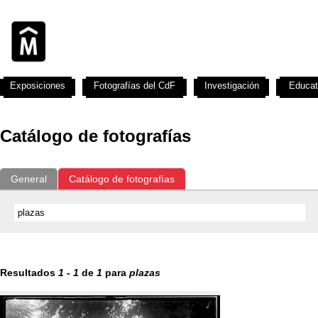
Exposiciones
Fotografías del CdF
Investigación
Educat
Catálogo de fotografías
General
Catálogo de fotografías
Resultados
1
-
1
de
1
para
plazas