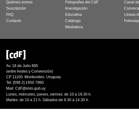
Quiénes somos
Fotografías del CdF
Canal d
Suscripción
Investigación
Convoca
FAQ
Educativa
Líneas d
Contacto
Catálogo
Fotoviaj
Mediateca
Av. 18 de Julio 885
(entre Andes y Convención)
CP 11100. Montevideo. Uruguay
Tel: [598 2] 1950 7960
Mail:
CdF@imm.gub.uy
Lunes, miércoles, jueves, viernes: de 10 a 19.30 h.
Martes: de 10 a 21 h. Sábados de 9.30 a 14.30 h.