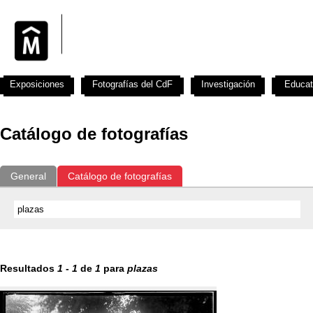
Exposiciones
Fotografías del CdF
Investigación
Educat
Catálogo de fotografías
General
Catálogo de fotografías
Resultados
1
-
1
de
1
para
plazas