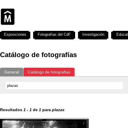
Exposiciones
Fotografías del CdF
Investigación
Educat
Catálogo de fotografías
General
Catálogo de fotografías
Resultados
1
-
1
de
1
para
plazas