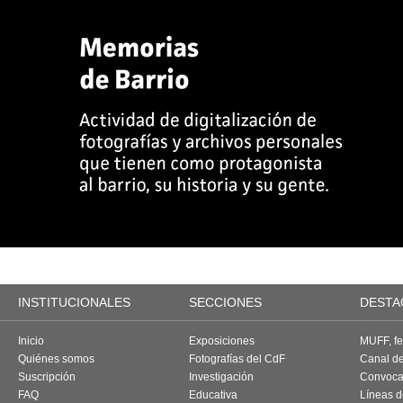
INSTITUCIONALES
SECCIONES
DESTA
Inicio
Exposiciones
MUFF, fes
Quiénes somos
Fotografías del CdF
Canal d
Suscripción
Investigación
Convoca
FAQ
Educativa
Líneas d