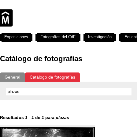
Exposiciones
Fotografías del CdF
Investigación
Educat
Catálogo de fotografías
General
Catálogo de fotografías
Resultados
1
-
1
de
1
para
plazas