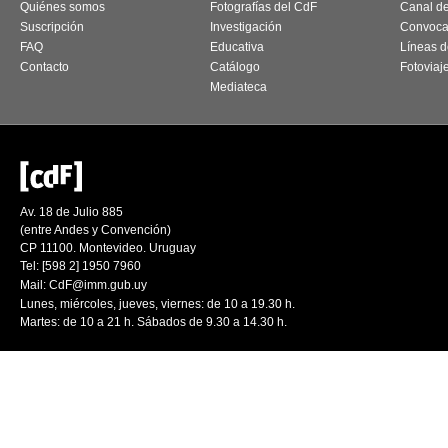
Quiénes somos
Fotografías del CdF
Canal d
Suscripción
Investigación
Convoca
FAQ
Educativa
Líneas d
Contacto
Catálogo
Fotoviaj
Mediateca
Av. 18 de Julio 885
(entre Andes y Convención)
CP 11100. Montevideo. Uruguay
Tel: [598 2] 1950 7960
Mail:
CdF@imm.gub.uy
Lunes, miércoles, jueves, viernes: de 10 a 19.30 h.
Martes: de 10 a 21 h. Sábados de 9.30 a 14.30 h.