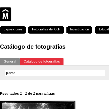
Exposiciones
Fotografías del CdF
Investigación
Educat
Catálogo de fotografías
General
Catálogo de fotografías
Resultados
1
-
1
de
1
para
plazas