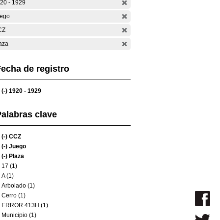
20 - 1929
ego
CZ
aza
echa de registro
(-)
1920 - 1929
alabras clave
(-)
CCZ
(-)
Juego
(-)
Plaza
17 (1)
A (1)
Arbolado (1)
Cerro (1)
ERROR 413H (1)
Municipio (1)