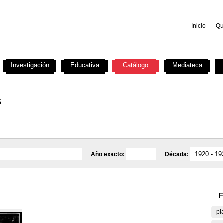
Inicio
Qu
Investigación
Educativa
Catálogo
Mediateca
s
Año exacto:
Década:
F
pl