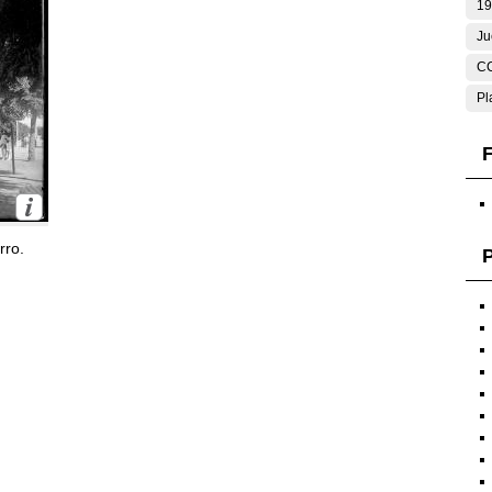
19
Ju
C
Pl
F
rro.
P