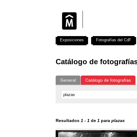
Exposiciones
Fotografías del CdF
Catálogo de fotografía
General
Catálogo de fotografías
Resultados
1
-
1
de
1
para
plazas