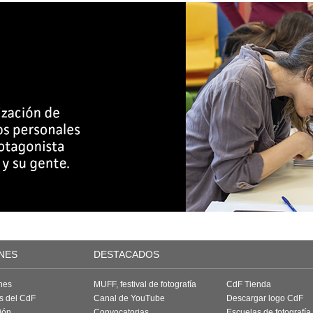
NES
DESTACADOS
nes
MUFF, festival de fotografía
CdF Tienda
as del CdF
Canal de YouTube
Descargar logo CdF
ión
Convocatorias
Escuelas de fotografía