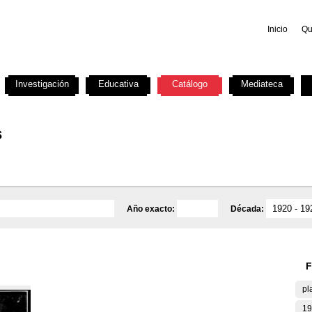
Inicio
Qu
Investigación
Educativa
Catálogo
Mediateca
s
Año exacto:
Década:
F
pl
19