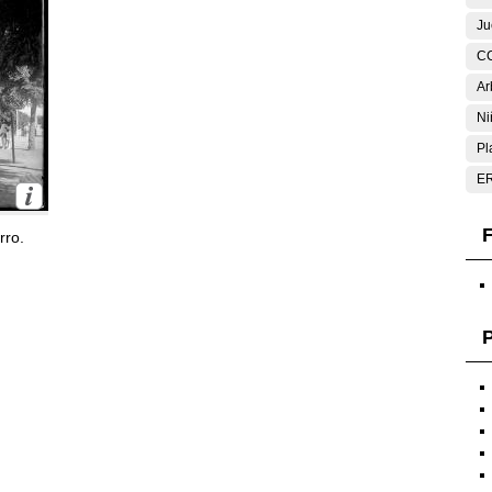
Ju
C
Ar
Ni
Pl
E
F
rro.
P