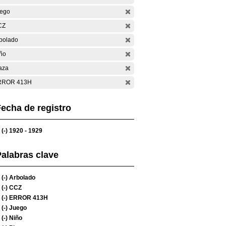
ego
CZ
bolado
ño
aza
RROR 413H
echa de registro
(-)
1920 - 1929
alabras clave
(-)
Arbolado
(-)
CCZ
(-)
ERROR 413H
(-)
Juego
(-)
Niño