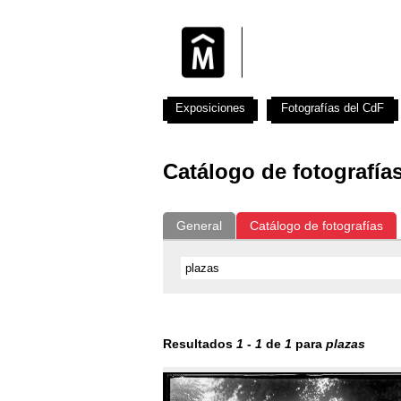
Exposiciones
Fotografías del CdF
Catálogo de fotografía
General
Catálogo de fotografías
Resultados
1
-
1
de
1
para
plazas