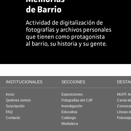
INSTITUCIONALES
SECCIONES
DESTA
Inicio
Exposiciones
MUFF, fes
Quiénes somos
Fotografías del CdF
Canal d
Suscripción
Investigación
Convoca
FAQ
Educativa
Líneas d
Contacto
Catálogo
Fotoviaj
Mediateca