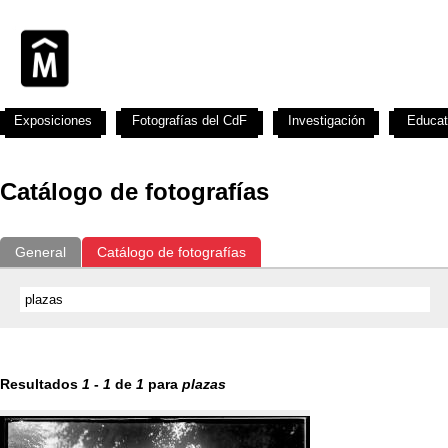
Exposiciones
Fotografías del CdF
Investigación
Educat
Catálogo de fotografías
General
Catálogo de fotografías
Resultados
1
-
1
de
1
para
plazas