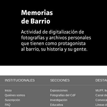
INSTITUCIONALES
SECCIONES
DESTA
Inicio
Exposiciones
MUFF, fes
Quiénes somos
Fotografías del CdF
Canal d
Suscripción
Investigación
Convoca
FAQ
Educativa
Líneas d