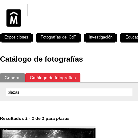
Exposiciones
Fotografías del CdF
Investigación
Educat
Catálogo de fotografías
General
Catálogo de fotografías
Resultados
1
-
1
de
1
para
plazas