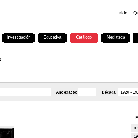
Inicio
Qu
Investigación
Educativa
Catálogo
Mediateca
s
Año exacto:
Década:
F
pl
19