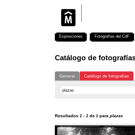
Exposiciones
Fotografías del CdF
Catálogo de fotografía
General
Catálogo de fotografías
Resultados
1
-
1
de
1
para
plazas