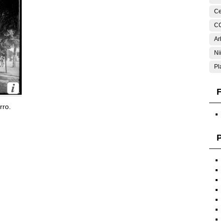
Ce
C
Ar
Ni
Pl
F
rro.
P