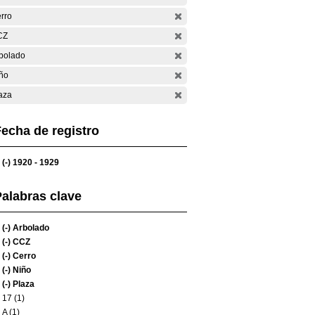
rro
CZ
bolado
ño
aza
echa de registro
(-)
1920 - 1929
alabras clave
(-)
Arbolado
(-)
CCZ
(-)
Cerro
(-)
Niño
(-)
Plaza
17 (1)
A (1)