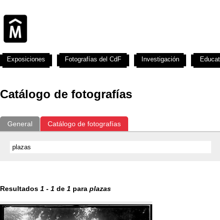
Exposiciones
Fotografías del CdF
Investigación
Educat
Catálogo de fotografías
General
Catálogo de fotografías
Resultados
1
-
1
de
1
para
plazas