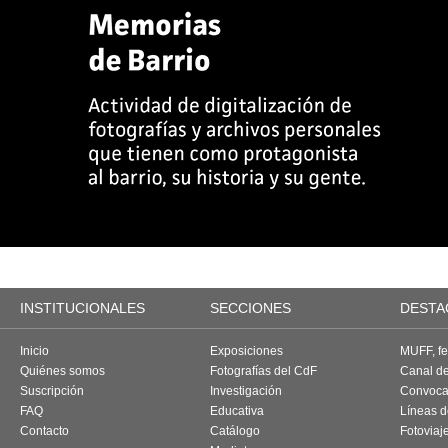
INSTITUCIONALES
SECCIONES
DESTA
Inicio
Exposiciones
MUFF, fes
Quiénes somos
Fotografías del CdF
Canal d
Suscripción
Investigación
Convoca
FAQ
Educativa
Líneas d
Contacto
Catálogo
Fotoviaj