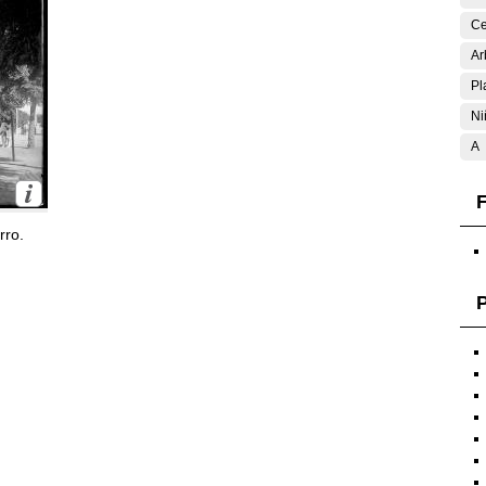
Ce
Ar
Pl
Ni
A
F
rro.
P