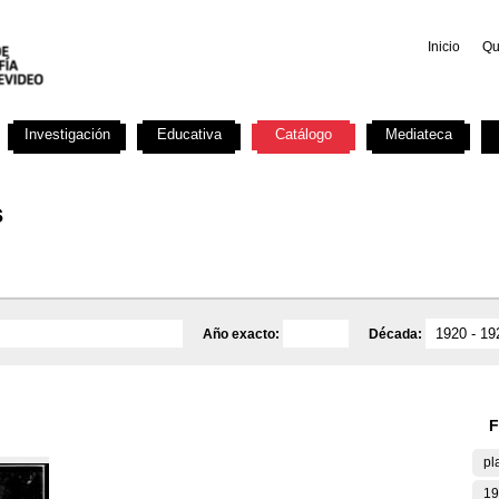
Inicio
Qu
Investigación
Educativa
Catálogo
Mediateca
s
Año exacto:
Década:
F
pl
19