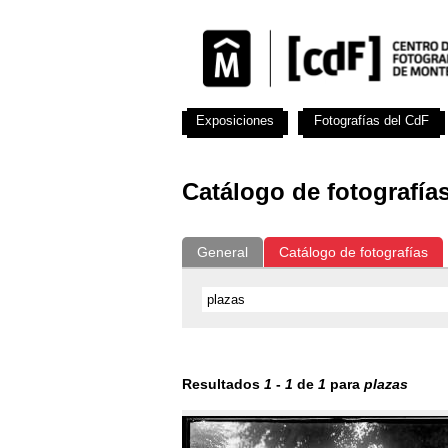
Exposiciones
Fotografías del CdF
Catálogo de fotografía
General
Catálogo de fotografías
Resultados
1
-
1
de
1
para
plazas