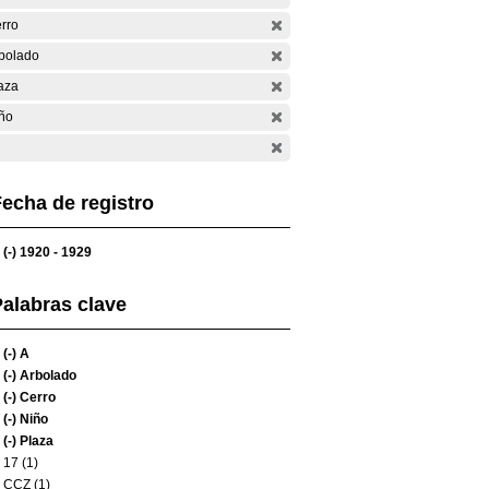
rro
bolado
aza
ño
echa de registro
(-)
1920 - 1929
alabras clave
(-)
A
(-)
Arbolado
(-)
Cerro
(-)
Niño
(-)
Plaza
17 (1)
CCZ (1)