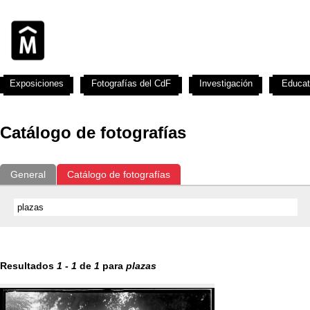
Exposiciones
Fotografías del CdF
Investigación
Educat
Catálogo de fotografías
General
Catálogo de fotografías
Resultados
1
-
1
de
1
para
plazas