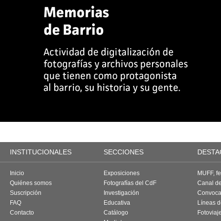
INSTITUCIONALES
SECCIONES
DESTA
Inicio
Exposiciones
MUFF, fes
Quiénes somos
Fotografías del CdF
Canal d
Suscripción
Investigación
Convoca
FAQ
Educativa
Líneas d
Contacto
Catálogo
Fotoviaj