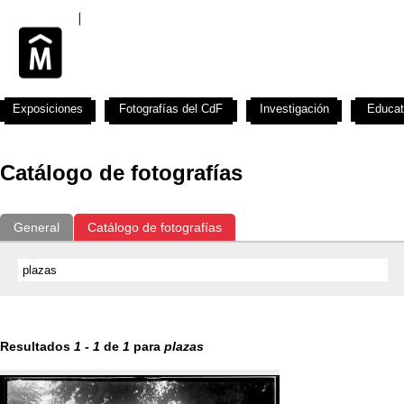
Exposiciones
Fotografías del CdF
Investigación
Educat
Catálogo de fotografías
General
Catálogo de fotografías
Resultados
1
-
1
de
1
para
plazas