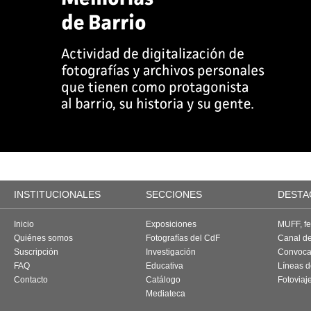
INSTITUCIONALES
SECCIONES
DESTA
Inicio
Exposiciones
MUFF, fes
Quiénes somos
Fotografías del CdF
Canal d
Suscripción
Investigación
Convoca
FAQ
Educativa
Líneas d
Contacto
Catálogo
Fotoviaj
Mediateca