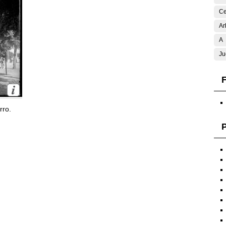
Ce
Ar
A
Ju
F
rro.
P