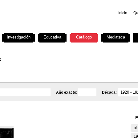
Inicio
Qu
Investigación
Educativa
Catálogo
Mediateca
s
Año exacto:
Década:
F
pl
19