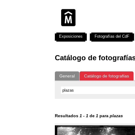
Exposiciones
Fotografías del CdF
Catálogo de fotografía
General
Catálogo de fotografías
Resultados
1
-
1
de
1
para
plazas