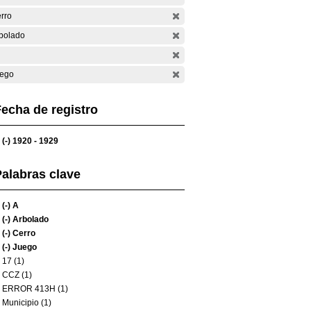
rro
bolado
ego
echa de registro
(-)
1920 - 1929
alabras clave
(-)
A
(-)
Arbolado
(-)
Cerro
(-)
Juego
17 (1)
CCZ (1)
ERROR 413H (1)
Municipio (1)