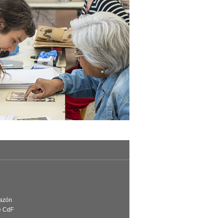
Razón
e CdF