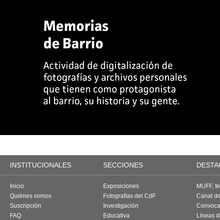
INSTITUCIONALES
SECCIONES
DESTA
Inicio
Exposiciones
MUFF, fes
Quiénes somos
Fotografías del CdF
Canal d
Suscripción
Investigación
Convoca
FAQ
Educativa
Líneas d