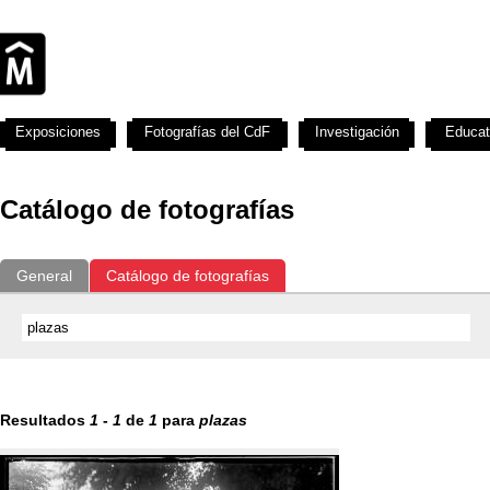
Exposiciones
Fotografías del CdF
Investigación
Educat
Catálogo de fotografías
General
Catálogo de fotografías
Resultados
1
-
1
de
1
para
plazas