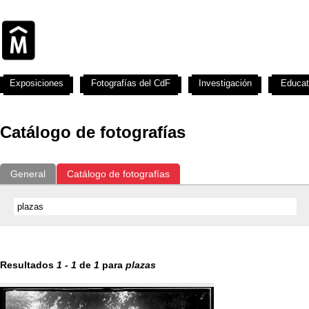
Exposiciones
Fotografías del CdF
Investigación
Educat
Catálogo de fotografías
General
Catálogo de fotografías
Resultados
1
-
1
de
1
para
plazas