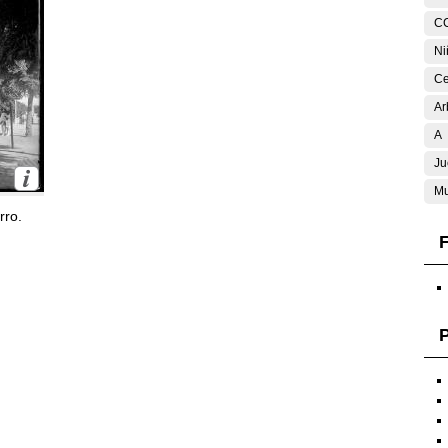
C
Ni
Ce
Ar
A
Ju
Mu
rro.
F
P