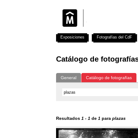
Exposiciones
Fotografías del CdF
Catálogo de fotografía
General
Catálogo de fotografías
Resultados
1
-
1
de
1
para
plazas