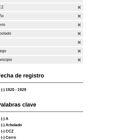
CZ
ño
rro
bolado
ego
nicipio
echa de registro
(-)
1920 - 1929
alabras clave
(-)
A
(-)
Arbolado
(-)
CCZ
(-)
Cerro