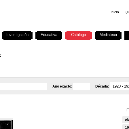
Inicio
Qu
Investigación
Educativa
Catálogo
Mediateca
s
Año exacto:
Década:
F
pl
19