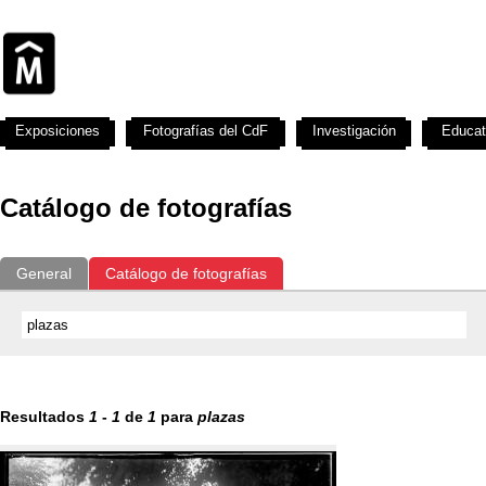
Exposiciones
Fotografías del CdF
Investigación
Educat
Catálogo de fotografías
General
Catálogo de fotografías
Resultados
1
-
1
de
1
para
plazas