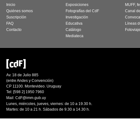
Inicio
Exposiciones
MUFF, fes
Quiénes somos
Fotografías del CdF
Canal d
Suscripción
Investigación
Convoca
FAQ
Educativa
Líneas d
Contacto
Catálogo
Fotoviaj
Mediateca
Av. 18 de Julio 885
(entre Andes y Convención)
CP 11100. Montevideo. Uruguay
Tel: [598 2] 1950 7960
Mail:
CdF@imm.gub.uy
Lunes, miércoles, jueves, viernes: de 10 a 19.30 h.
Martes: de 10 a 21 h. Sábados de 9.30 a 14.30 h.