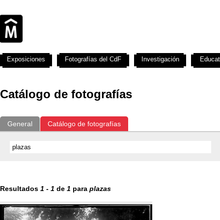
Exposiciones
Fotografías del CdF
Investigación
Educat
Catálogo de fotografías
General
Catálogo de fotografías
Resultados
1
-
1
de
1
para
plazas