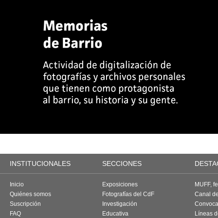
INSTITUCIONALES
SECCIONES
DESTA
Inicio
Exposiciones
MUFF, fes
Quiénes somos
Fotografías del CdF
Canal d
Suscripción
Investigación
Convoca
FAQ
Educativa
Líneas d