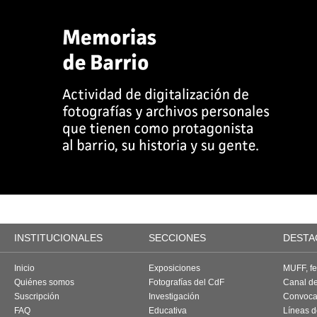
INSTITUCIONALES
SECCIONES
DESTA
Inicio
Exposiciones
MUFF, fes
Quiénes somos
Fotografías del CdF
Canal d
Suscripción
Investigación
Convoca
FAQ
Educativa
Líneas d