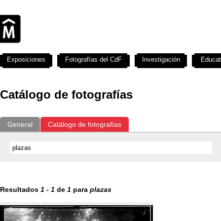
Exposiciones
Fotografías del CdF
Investigación
Educat
Catálogo de fotografías
General
Catálogo de fotografías
Resultados
1
-
1
de
1
para
plazas