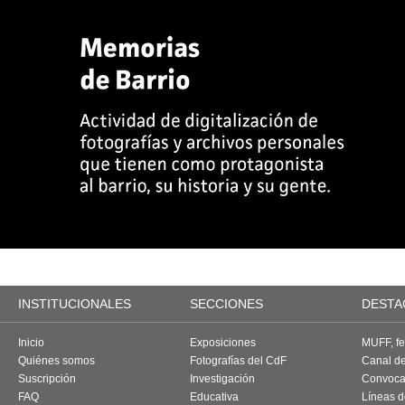
INSTITUCIONALES
SECCIONES
DESTA
Inicio
Exposiciones
MUFF, fes
Quiénes somos
Fotografías del CdF
Canal d
Suscripción
Investigación
Convoca
FAQ
Educativa
Líneas d