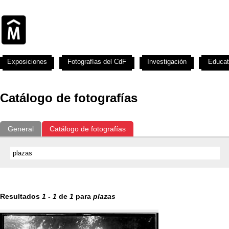
Exposiciones
Fotografías del CdF
Investigación
Educat
Catálogo de fotografías
General
Catálogo de fotografías
Resultados
1
-
1
de
1
para
plazas