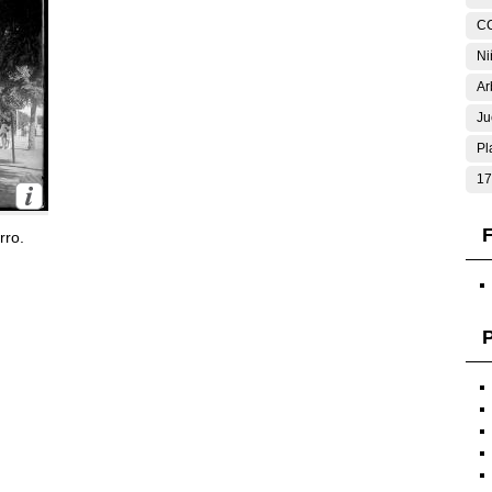
C
Ni
Ar
Ju
Pl
17
F
rro.
P