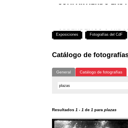
Exposiciones
Fotografías del CdF
Catálogo de fotografía
General
Catálogo de fotografías
Resultados
1
-
1
de
1
para
plazas