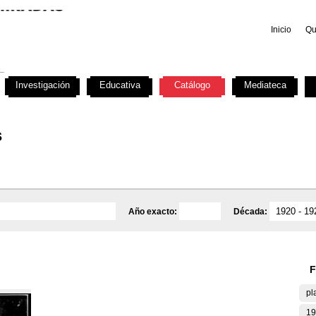
Inicio
Qu
Investigación
Educativa
Catálogo
Mediateca
s
Año exacto:
Década:
F
pl
19