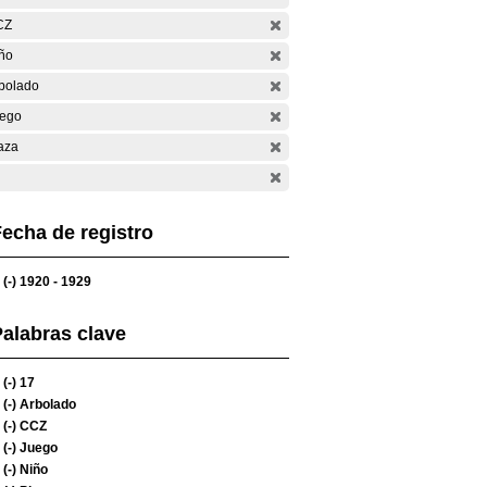
CZ
ño
bolado
ego
aza
echa de registro
(-)
1920 - 1929
alabras clave
(-)
17
(-)
Arbolado
(-)
CCZ
(-)
Juego
(-)
Niño