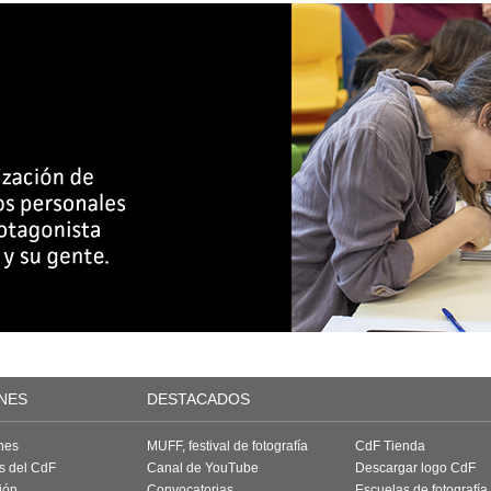
NES
DESTACADOS
nes
MUFF, festival de fotografía
CdF Tienda
as del CdF
Canal de YouTube
Descargar logo CdF
ión
Convocatorias
Escuelas de fotografía