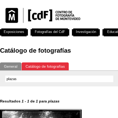
Exposiciones
Fotografías del CdF
Investigación
Educat
Catálogo de fotografías
General
Catálogo de fotografías
Resultados
1
-
1
de
1
para
plazas