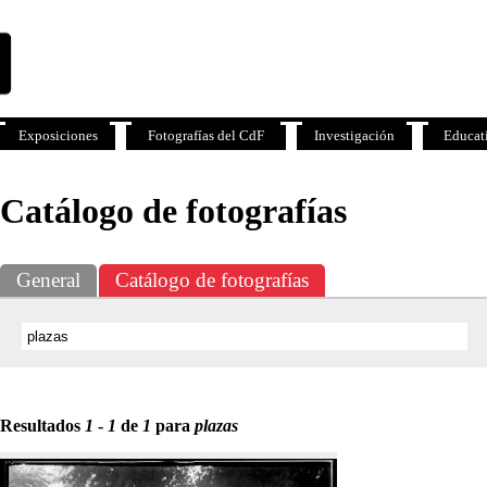
Exposiciones
Fotografías del CdF
Investigación
Educat
Catálogo de fotografías
General
Catálogo de fotografías
Resultados
1
-
1
de
1
para
plazas