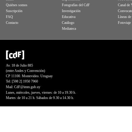
Quiénes somos
Fotografías del CdF
Canal de
Suscripción
Investigación
Convocato
FAQ
Educativa
Líneas de
Contacto
Catálogo
Fotoviaje
Mediateca
Av. 18 de Julio 885
(entre Andes y Convención)
CP 11100. Montevideo. Uruguay
Tel: [598 2] 1950 7960
Mail:
CdF@imm.gub.uy
Lunes, miércoles, jueves, viernes: de 10 a 19.30 h.
Martes: de 10 a 21 h. Sábados de 9.30 a 14.30 h.