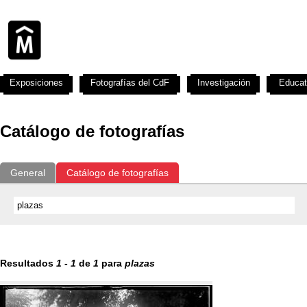
Exposiciones
Fotografías del CdF
Investigación
Educat
Catálogo de fotografías
General
Catálogo de fotografías
Resultados
1
-
1
de
1
para
plazas