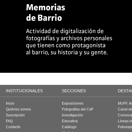
INSTITUCIONALES
SECCIONES
DESTA
Inicio
Exposiciones
MUFF, fes
Quiénes somos
Fotografías del CdF
Canal d
Suscripción
Investigación
Convoca
FAQ
Educativa
Líneas d
Contacto
Catálogo
Fotoviaj