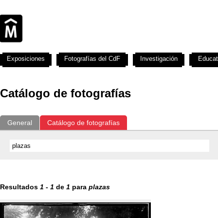
Exposiciones
Fotografías del CdF
Investigación
Educat
Catálogo de fotografías
General
Catálogo de fotografías
Resultados
1
-
1
de
1
para
plazas