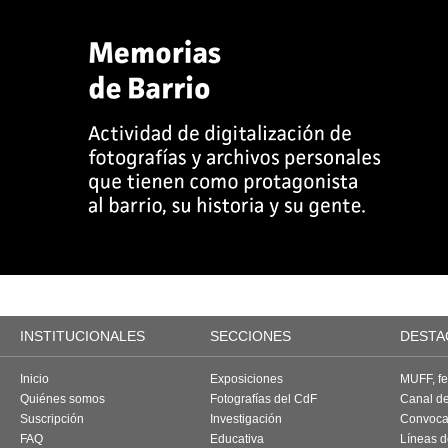
INSTITUCIONALES
SECCIONES
DESTA
Inicio
Exposiciones
MUFF, fes
Quiénes somos
Fotografías del CdF
Canal d
Suscripción
Investigación
Convoca
FAQ
Educativa
Líneas d