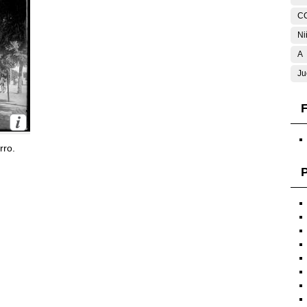
C
Ni
A
Ju
F
rro.
P