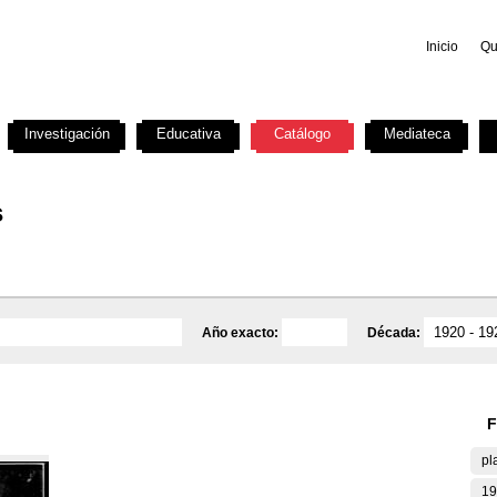
Inicio
Qu
Investigación
Educativa
Catálogo
Mediateca
s
Año exacto:
Década:
F
pl
19