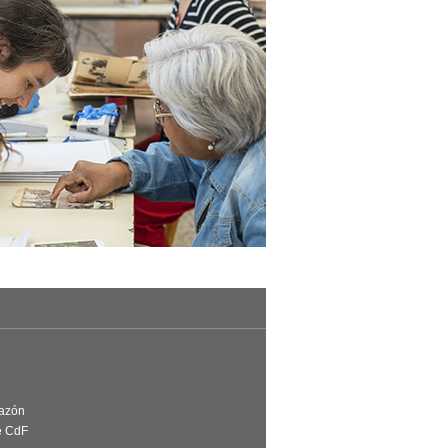
Razón
e CdF