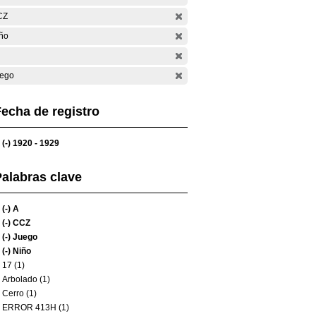
CZ
ño
ego
echa de registro
(-)
1920 - 1929
alabras clave
(-)
A
(-)
CCZ
(-)
Juego
(-)
Niño
17 (1)
Arbolado (1)
Cerro (1)
ERROR 413H (1)