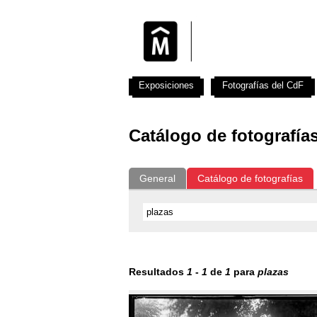
Exposiciones
Fotografías del CdF
Catálogo de fotografía
General
Catálogo de fotografías
Resultados
1
-
1
de
1
para
plazas