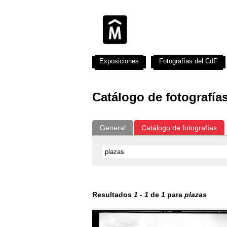
Exposiciones
Fotografías del CdF
Catálogo de fotografía
General
Catálogo de fotografías
Resultados
1
-
1
de
1
para
plazas