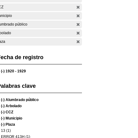
CZ
nicipio
umbrado público
bolado
aza
echa de registro
(-)
1920 - 1929
alabras clave
(-)
Alumbrado público
(-)
Arbolado
(-)
CCZ
(-)
Municipio
(-)
Plaza
13 (1)
ERROR 413H (1)