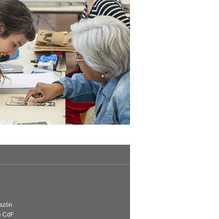
Razón
e CdF