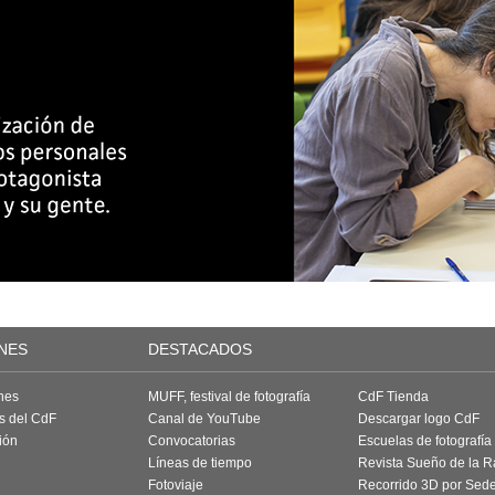
NES
DESTACADOS
nes
MUFF, festival de fotografía
CdF Tienda
as del CdF
Canal de YouTube
Descargar logo CdF
ión
Convocatorias
Escuelas de fotografía
Líneas de tiempo
Revista Sueño de la 
Fotoviaje
Recorrido 3D por Sed