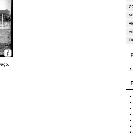
C
Mu
Al
Ar
Pl
F
yago.
P