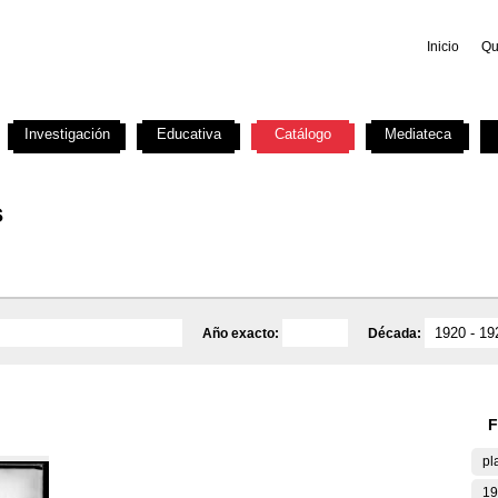
Inicio
Qu
Investigación
Educativa
Catálogo
Mediateca
s
Año exacto:
Década:
F
pl
19