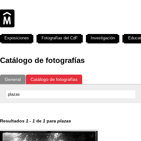
Exposiciones
Fotografías del CdF
Investigación
Educat
Catálogo de fotografías
General
Catálogo de fotografías
Resultados
1
-
1
de
1
para
plazas