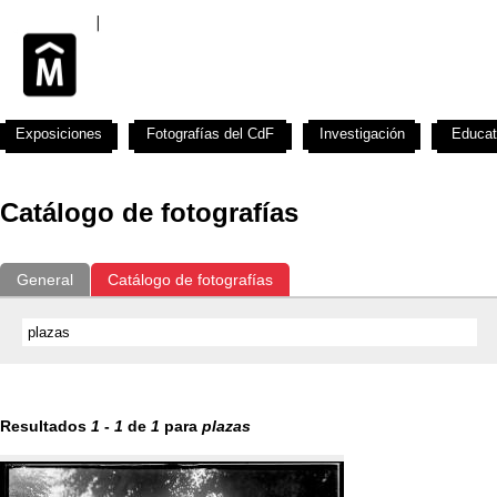
Exposiciones
Fotografías del CdF
Investigación
Educat
Catálogo de fotografías
General
Catálogo de fotografías
Resultados
1
-
1
de
1
para
plazas