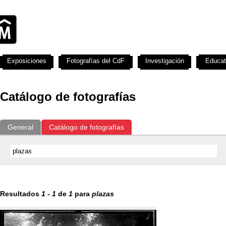
Exposiciones
Fotografías del CdF
Investigación
Educat
Catálogo de fotografías
General
Catálogo de fotografías
Resultados
1
-
1
de
1
para
plazas