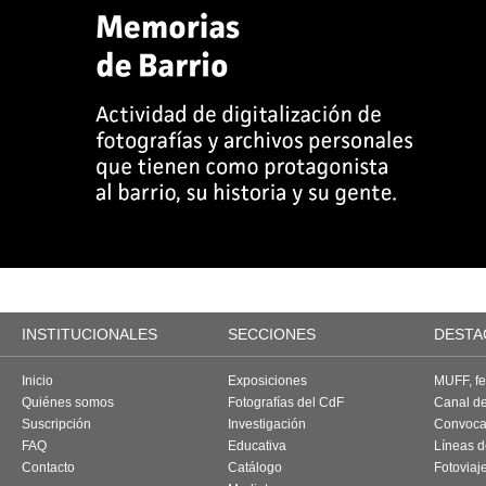
INSTITUCIONALES
SECCIONES
DESTA
Inicio
Exposiciones
MUFF, fes
Quiénes somos
Fotografías del CdF
Canal d
Suscripción
Investigación
Convoca
FAQ
Educativa
Líneas d
Contacto
Catálogo
Fotoviaj